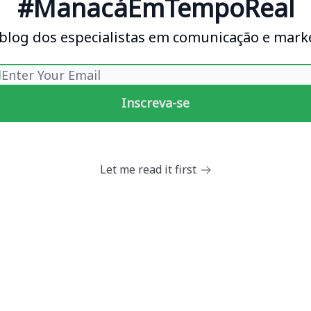
#ManacáEmTempoReal
 blog dos especialistas em comunicação e mark
Let me read it first